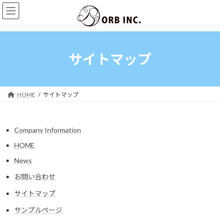
コ
ナ
ン
ビ
テ
ゲ
ン
ー
ツ
シ
へ
ョ
サイトマップ
ス
ン
キ
に
ッ
移
プ
動
HOME
サイトマップ
Company Information
HOME
News
お問い合わせ
サイトマップ
サンプルページ