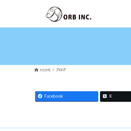
コ
ナ
ン
ビ
テ
ゲ
ン
ー
ツ
シ
へ
ョ
ス
ン
キ
に
ッ
移
プ
動
HOME
ブログ
Facebook
X